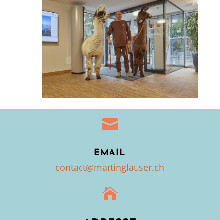

EMAIL
contact@martinglauser.ch
