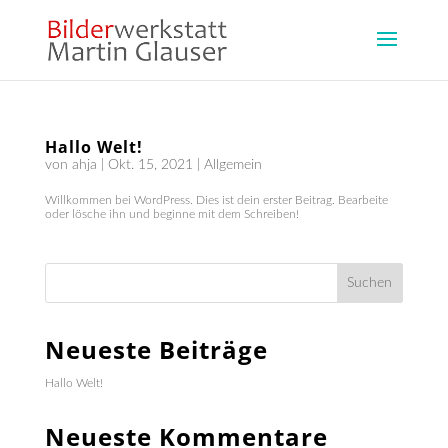
Hallo Welt!
von
ahja
|
Okt. 15, 2021
|
Allgemein
Willkommen bei WordPress. Dies ist dein erster Beitrag. Bearbeite
oder lösche ihn und beginne mit dem Schreiben!
Suchen
Neueste Beiträge
Hallo Welt!
Neueste Kommentare